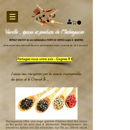
Vanille , épices et produits de Madagascar
RETRAIT GRATUIT de vos commandes à PORTE DE VERTOU (Ligne 4 - NANTES)
Livraison gratuite en France métropolitaine à partir de 65 € d'achat
Partagez-nous votre avis - Gagnez 8 €
Laissez vous transporter par les saveurs incomparables
des épices de la Grande
Île
...
Madagascar offre une large gamme d’épices dont les vertus
et les goûts ne sont plus à démontrer. Historiquement, les
premières épices ont été introduites sur l’Ile au 18ème siècle