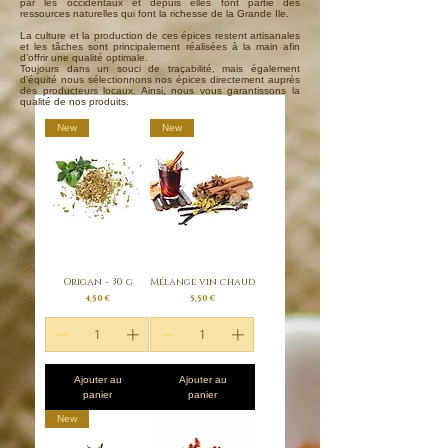
par les occidentaux et depuis elles font partie des
ressources naturelles qui font la richesse de la Grande Ile.
La culture et la production de ces épices restent artisanales
et les tâches sont principalement réalisées à la main afin
d’offrir une qualité optimale.
Toujours dans un souci de traçabilité, mais également
d’équité nous sélectionnons nos épices directement auprès
des producteurs locaux. Ainsi, nous vous garantissons la
qualité de nos produits.
New
New
Origan - 30 g
Mélange vin chaud
Prix
Prix
4,50 €
5,50 €
Ajouter au
Ajouter au
panier
panier
New