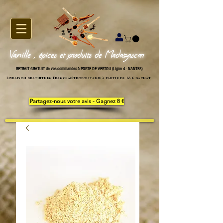
Vanille , épices et produits de Madagascar
RETRAIT GRATUIT de vos commandes à PORTE DE VERTOU (Ligne 4 - NANTES)
Livraison gratuite en France métropolitaine à partir de 65 € d'achat
Partagez-nous votre avis - Gagnez 8 €