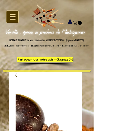
Vanille , épices et produits de Madagascar
RETRAIT GRATUIT de vos commandes à PORTE DE VERTOU (Ligne 4 - NANTES)
Livraison gratuite en France métropolitaine à partir de 65 € d'achat
Partagez-nous votre avis - Gagnez 8 €