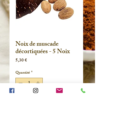
Noix de muscade
décortiquées - 5 Noix
Prix
5,30 €
Quantité
*
Ajouter au panier
Noix de muscade de Madagascar
décortiquées - Sachet de 5 noix
- Gros calibre