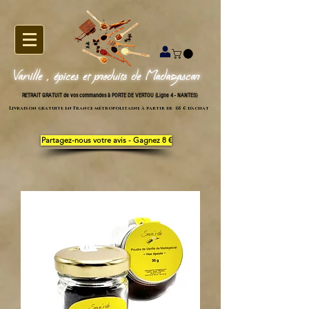
Vanille , épices et produits de Madagascar
RETRAIT GRATUIT de vos commandes à PORTE DE VERTOU (Ligne 4 - NANTES)
Livraison gratuite en France métropolitaine à partir de 65 € d'achat
Partagez-nous votre avis - Gagnez 8 €