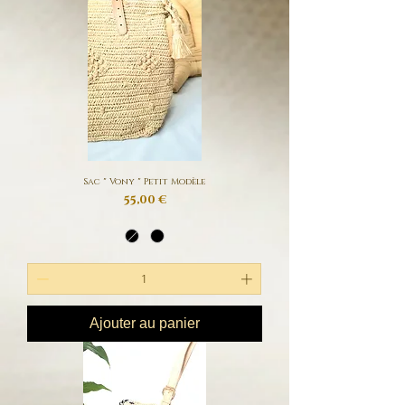
Sac " Vony " Petit Modèle
Prix
55,00 €
Ajouter au panier