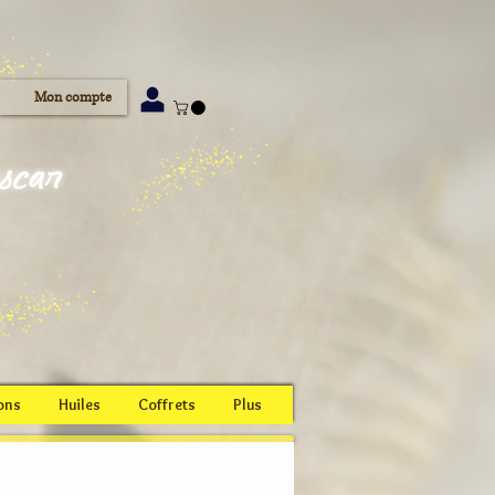
Mon compte
ascar
ons
Huiles
Coffrets
Plus