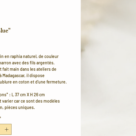
lue"
rix
in en raphia naturel, de couleur
marron avec des fils argentés.
t fait main dans les ateliers de
à Madagascar, il dispose
ublure en coton et d'une fermeture.
ns* : L 37 cm X H 26 cm
 varier car ce sont des modèles
in, pièces uniques.
*