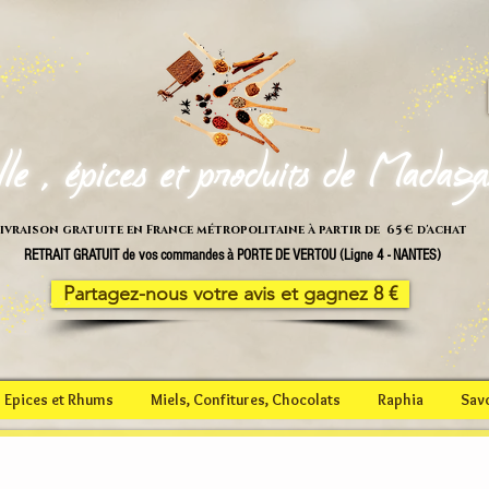
lle , épices et produits de Madag
ivraison gratuite en France métropolitaine à partir de 65 € d'achat
RETRAIT GRATUIT de vos commandes à PORTE DE VERTOU (Ligne 4 - NANTES)
Partagez-nous votre avis et gagnez 8 €
Epices et Rhums
Miels, Confitures, Chocolats
Raphia
Sav