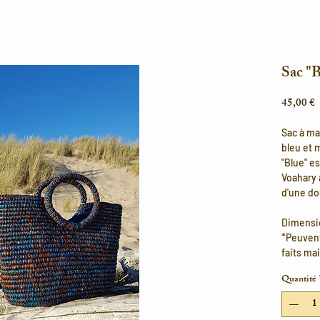
Sac "B
P
45,00 €
Sac à ma
bleu et 
"Blue" es
Voahary 
d'une do
Dimensio
*Peuvent
faits ma
Quantité