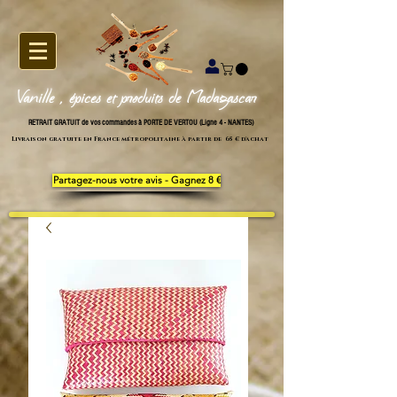
Vanille , épices et produits de Madagascar
RETRAIT GRATUIT de vos commandes à PORTE DE VERTOU (Ligne 4 - NANTES)
Livraison gratuite en France métropolitaine à partir de 65 € d'achat
Partagez-nous votre avis - Gagnez 8 €