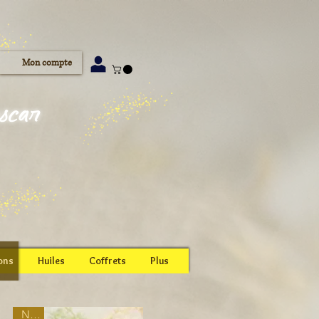
Mon compte
ascar
ons
Huiles
Coffrets
Plus
New