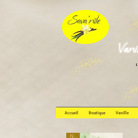
Vani
L
Accueil
Boutique
Vanille
New