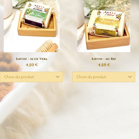
Savon - Aloe Vera
Savon - au Riz
Aperçu rapide
Aperçu rapide
Prix
Prix
4,50 €
4,50 €
Choix du produit
Choix du produit