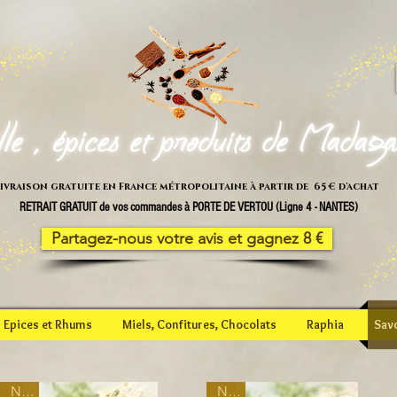
lle , épices et produits de Madag
ivraison gratuite en France métropolitaine à partir de 65 € d'achat
RETRAIT GRATUIT de vos commandes à PORTE DE VERTOU (Ligne 4 - NANTES)
Partagez-nous votre avis et gagnez 8 €
Epices et Rhums
Miels, Confitures, Chocolats
Raphia
Sav
New
New