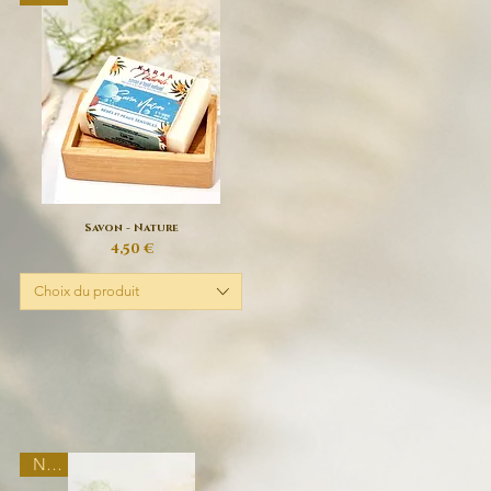
Savon - Nature
Aperçu rapide
Prix
4,50 €
Choix du produit
New