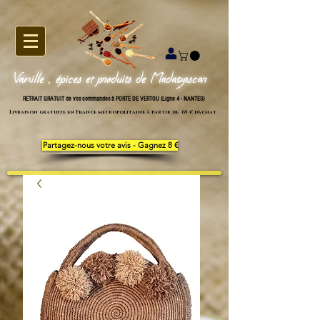
Vanille , épices et produits de Madagascar
RETRAIT GRATUIT de vos commandes à PORTE DE VERTOU (Ligne 4 - NANTES)
Livraison gratuite en France métropolitaine à partir de 65 € d'achat
Partagez-nous votre avis - Gagnez 8 €