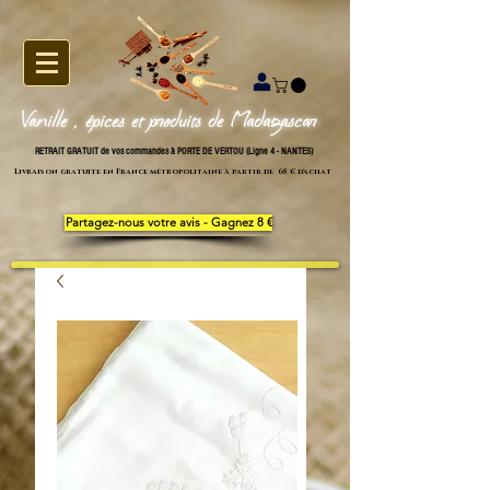
Vanille , épices et produits de Madagascar
RETRAIT GRATUIT de vos commandes à PORTE DE VERTOU (Ligne 4 - NANTES)
Livraison gratuite en France métropolitaine à partir de 65 € d'achat
Partagez-nous votre avis - Gagnez 8 €