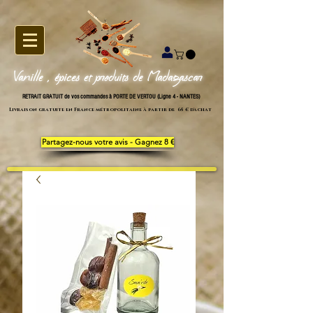
Vanille , épices et produits de Madagascar
RETRAIT GRATUIT de vos commandes à PORTE DE VERTOU (Ligne 4 - NANTES)
Livraison gratuite en France métropolitaine à partir de 65 € d'achat
Partagez-nous votre avis - Gagnez 8 €