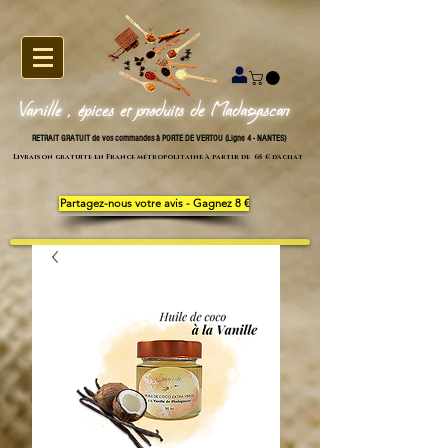
Vanille , épices et produits de Madagascar
RETRAIT GRATUIT de vos commandes à PORTE DE VERTOU (Ligne 4 - NANTES)
Livraison gratuite en France métropolitaine à partir de 65 € d'achat
Partagez-nous votre avis - Gagnez 8 €